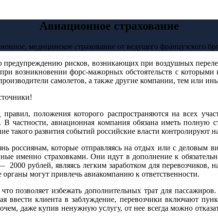
Авиационное страхование
ционное, медицинское страхование от ведущего французского бр
по предупреждению рисков, возникающих при воздушных переле
 при возникновении форс-мажорных обстоятельств с которыми 
производители самолетов, а также другие компании, тем или и
сточники!
 правил, положения которого распространяются на всех учас
. В частности, авиационная компания обязана иметь полную ст
ание такого развития событий российские власти контролируют 
знь россиянам, которые отправляясь на отдых или с деловым в
нные именно страховками. Они идут в дополнение к обязательно
 — 2000 рублей, являясь легким заработком для перевозчиков, н
е органы могут привлечь авиакомпанию к ответственности.
, что позволяет избежать дополнительных трат для пассажиров.
ая ввести клиента в заблуждение, перевозчики включают пункт
ем, даже купив ненужную услугу, от нее всегда можно отказаться