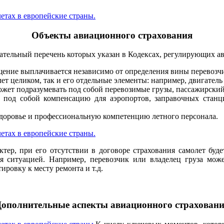
Объекты авиационного страхования
ательный перечень которых указан в Кодексах, регулирующих а
щение выплачивается независимо от определения вины перевозч
ет целиком, так и его отдельные элементы: например, двигател
жет подразумевать под собой перевозимые грузы, пассажирский
т под собой компенсацию для аэропортов, заправочных стан
доровье и профессиональную компетенцию летного персонала.
тер, при его отсутствии в договоре страхования самолет буд
я ситуацией. Например, перевозчик или владелец груза може
ировку к месту ремонта и т.д.
ополнительные аспекты авиационного страхован