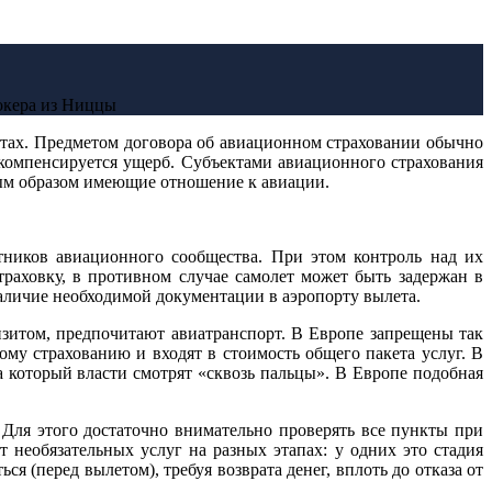
окера из Ниццы
тах. Предметом договора об авиационном страховании обычно
компенсируется ущерб. Субъектами авиационного страхования
ным образом имеющие отношение к авиации.
тников авиационного сообщества. При этом контроль над их
раховку, в противном случае самолет может быть задержан в
наличие необходимой документации в аэропорту вылета.
изитом, предпочитают авиатранспорт. В Европе запрещены так
му страхованию и входят в стоимость общего пакета услуг. В
а который власти смотрят «сквозь пальцы». В Европе подобная
 Для этого достаточно внимательно проверять все пункты при
 необязательных услуг на разных этапах: у одних это стадия
 (перед вылетом), требуя возврата денег, вплоть до отказа от