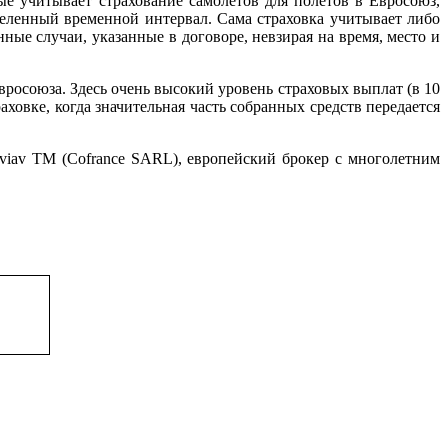
е учитывает страхование самолетов для полетов в Евросоюз,
деленный временной интервал. Сама страховка учитывает либо
ные случаи, указанные в договоре, невзирая на время, место и
росоюза. Здесь очень высокий уровень страховых выплат (в 10
ховке, когда значительная часть собранных средств передается
viav TM (Cofrance SARL), европейский брокер с многолетним