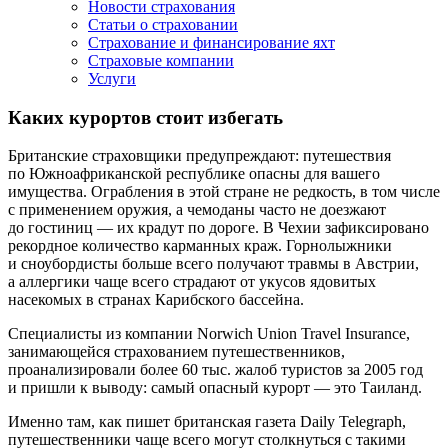
Новости страхования
Статьи о страховании
Страхование и финансирование яхт
Страховые компании
Услуги
Каких курортов стоит избегать
Британские страховщики предупреждают: путешествия
по Южноафриканской республике опасны для вашего
имущества. Ограбления в этой стране не редкость, в том числе
с применением оружия, а чемоданы часто не доезжают
до гостиниц — их крадут по дороге. В Чехии зафиксировано
рекордное количество карманных краж. Горнолыжники
и сноубордисты больше всего получают травмы в Австрии,
а аллергики чаще всего страдают от укусов ядовитых
насекомых в странах Карибского бассейна.
Специалисты из компании Norwich Union Travel Insurance,
занимающейся страхованием путешественников,
проанализировали более 60 тыс. жалоб туристов за 2005 год
и пришли к выводу: самый опасный курорт — это Таиланд.
Именно там, как пишет британская газета Daily Telegraph,
путешественники чаще всего могут столкнуться с такими