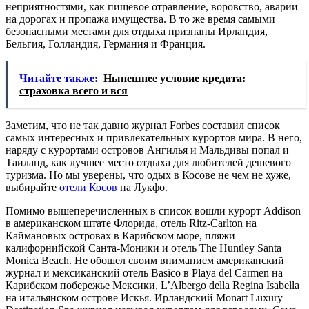
неприятностями, как пищевое отравление, воровство, аварии
на дорогах и пропажа имущества. В то же время самыми
безопасными местами для отдыха признаны Ирландия,
Бельгия, Голландия, Германия и Франция.
Читайте также:
Нынешнее условие кредита:
страховка всего и вся
Заметим, что не так давно журнал Forbes составил список
самых интересных и привлекательных курортов мира. В него,
наряду с курортами островов Ангилья и Мальдивы попал и
Таиланд, как лучшее место отдыха для любителей дешевого
туризма. Но мы уверены, что одых в Косове не чем не хуже,
выбирайте
отели Косов
на Лукфо.
Помимо вышеперечисленных в список вошли курорт Addison
в американском штате Флорида, отель Ritz-Carlton на
Каймановых островах в Карибском море, пляжи
калифорнийской Санта-Моники и отель The Huntley Santa
Monica Beach. Не обошел своим вниманием американский
журнал и мексиканский отель Basico в Playa del Carmen на
Карибском побережье Мексики, L’Albergo della Regina Isabella
на итальянском острове Искья. Ирландский Monart Luxury