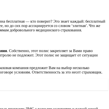
цина бесплатная — кто поверит? Это знает каждый: бесплатный
 но до сих пор ассоциируется со словом ‘элитная’. Что же
раммам добровольного медицинского страхования.
ания
. Собственно, этот полис закрепляет за Вами право
нтролю не подлежит. Этот полис не защищает от ситуации
аховая компания предложит Вам на выбор несколько
говоре условиям. Ответственность за это несет страховщик.
разных программ ДМС с разными условиями и разной ценой.