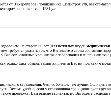
ется от 345 долларов (поликлиника Спецстроя РФ, без стоматол
нтиром, оценивается в 1281 у.е.
здоровьем, не старше 60 лет.
Для пожилых людей
медицинская 
нем требуется указать все, что Вы знаете о своем состоянии зд
и у Вас есть сложные хронические заболевания или психические 
как только факт обмана выявится, лечить Вас ни под каким предл
ицинского страхования. Чем их больше, тем лучше. Солидные к
луги.
Весьма удобно, если у страховщика функционирует кругло
 также предложат Вам разные варианты, но Вы будете располага