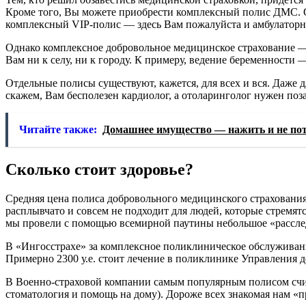
Кроме того, Вы можете приобрести комплексный полис ДМС. О
комплексный VIP-полис — здесь Вам пожалуйста и амбулаторное
Однако комплексное добровольное медицинское страхование — 
Вам ни к селу, ни к городу. К примеру, ведение беременности 
Отдельные полисы существуют, кажется, для всех и вся. Даже д
скажем, Вам бесполезен кардиолог, а отоларинголог нужен поз
Читайте также:
Домашнее имущество — нажить и не по
Сколько стоит здоровье?
Средняя цена полиса добровольного медицинского страхования
расплывчато и совсем не подходит для людей, которые стремя
мы провели с помощью всемирной паутины небольшое «рассле
В «Ингосстрахе» за комплексное поликлиническое обслуживание 
Примерно 2300 у.е. стоит лечение в поликлинике Управления д
В Военно-страховой компании самым популярным полисом счит
стоматология и помощь на дому). Дороже всех знакомая нам «