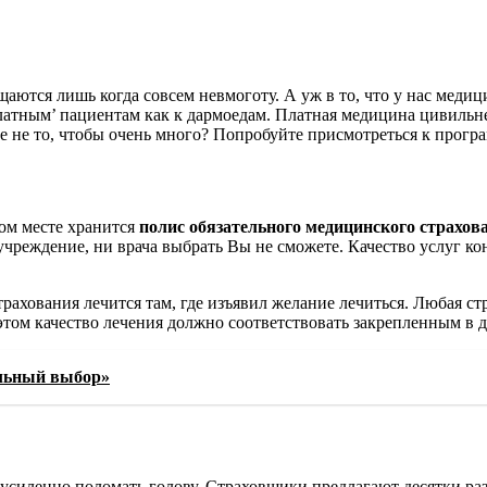
аются лишь когда совсем невмоготу. А уж в то, что у нас меди
атным’ пациентам как к дармоедам. Платная медицина цивильнее,
ение не то, чтобы очень много? Попробуйте присмотреться к прог
ном месте хранится
полис обязательного медицинского страхов
чреждение, ни врача выбрать Вы не сможете. Качество услуг ко
ахования лечится там, где изъявил желание лечиться.
Любая стр
ом качество лечения должно соответствовать закрепленным в до
ильный выбор»
я усиленно поломать голову. Страховщики предлагают десятки 