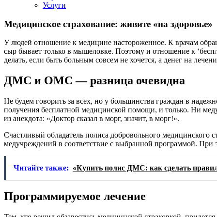
Услуги
Медицинское страхование: живите «на здоровье»
У людей отношение к медицине настороженное. К врачам обращ
сыр бывает только в мышеловке. Поэтому и отношение к ‘беспл
делать, если быть больным совсем не хочется, а денег на леч
ДМС и ОМС — разница очевидна
Не будем говорить за всех, но у большинства граждан в надеж
получения бесплатной медицинской помощи, и только. Ни меду
из анекдота: «Доктор сказал в морг, значит, в морг!».
Счастливый обладатель полиса добровольного медицинского стр
медучреждений в соответствие с выбранной программой. При эт
Читайте также:
«Купить полис ДМС: как сделать прав
Программируемое лечение
Тем, кто решил обзавестись медицинской страховкой, придетс