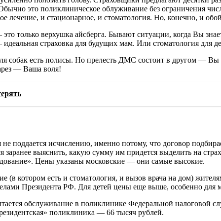
бычно это поликлиническое облуживание без ограничения числ
 лечение, и стационарное, и стоматология. Но, конечно, и обойд
это только верхушка айсберга. Бывают ситуации, когда Вы знае
— идеальная страховка для будущих мам. Или стоматология для д
ля собак есть полисы. Но
прелесть ДМС состоит в другом — Вы 
арез — Ваша воля!
терять
 не поддается исчислению, именно потому, что договор подбира
тся заранее выяснить, какую сумму им придется выделить на ст
дование». Цены указаны московские — они самые высокие.
(в котором есть и стоматология, и вызов врача на дом) жителям
елами Президента РФ. Для детей цены еще выше, особенно для м
ается обслуживание в поликлинике Федеральной налоговой служ
президентская» поликлиника — 66 тысяч рублей.