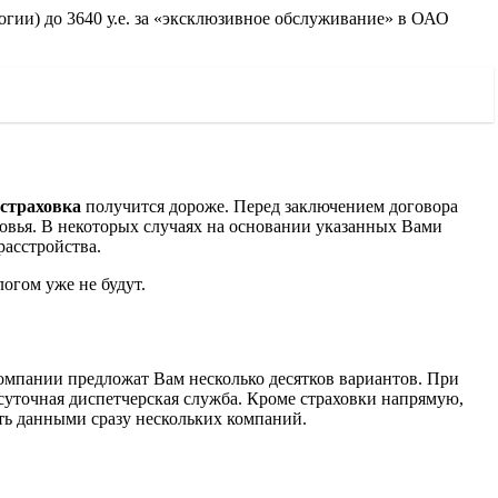
огии) до 3640 у.е. за «эксклюзивное обслуживание» в ОАО
страховка
получится дороже.
Перед заключением договора
оровья. В некоторых случаях на основании указанных Вами
расстройства.
огом уже не будут.
омпании предложат Вам несколько десятков вариантов.
При
суточная диспетчерская служба. Кроме страховки напрямую,
ть данными сразу нескольких компаний.