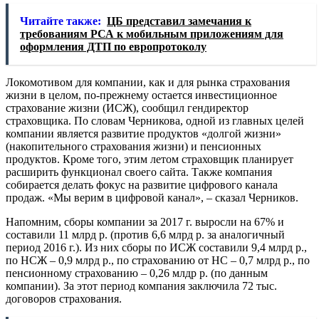
Читайте также:
ЦБ представил замечания к
требованиям РСА к мобильным приложениям для
оформления ДТП по европротоколу
Локомотивом для компании, как и для рынка страхования
жизни в целом, по-прежнему остается инвестиционное
страхование жизни (ИСЖ), сообщил гендиректор
страховщика. По словам Черникова, одной из главных целей
компании является развитие продуктов «долгой жизни»
(накопительного страхования жизни) и пенсионных
продуктов. Кроме того, этим летом страховщик планирует
расширить функционал своего сайта. Также компания
собирается делать фокус на развитие цифрового канала
продаж. «Мы верим в цифровой канал», ‒ сказал Черников.
Напомним, сборы компании за 2017 г. выросли на 67% и
составили 11 млрд р. (против 6,6 млрд р. за аналогичный
период 2016 г.). Из них сборы по ИСЖ составили 9,4 млрд р.,
по НСЖ ‒ 0,9 млрд р., по страхованию от НС ‒ 0,7 млрд р., по
пенсионному страхованию ‒ 0,26 млдр р. (по данным
компании). За этот период компания заключила 72 тыс.
договоров страхования.