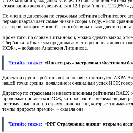
Из 23 компаний, входящих в АСЖ, 19 показали положительную
страхованию жизни увеличился в 12,1 раза (или на 1112,6%) – д
По мнению директора по страховым рейтинга рейтингового аге
первый квартал дает самые низкие сборы в году. «Если сравнив
факторов, которые могли бы способствовать замедлению роста в
Кроме того, по словам Литвиновой, можно сделать вывод о том
Сбербанка. «Также мы предполагаем, что рыночная доля страх
ИСЖ», – добавила Анастасия Литвинова.
Читайте также:
«Ингосстрах» застраховал Фестивали б
Директор группы рейтингов финансовых институтов АКРА Алекс
нашей точки зрения, появление и очевидный успех ИСЖ говори
Директор по страховым и инвестиционным рейтингам RAEX («
продолжает оставаться ИСЖ, которое растет опережающими ры
поэтому компании по страхованию жизни, которые занимаются
темпы прироста премий», – сказала она.
Читайте также:
«PPF Страхование жизни» открыла аген