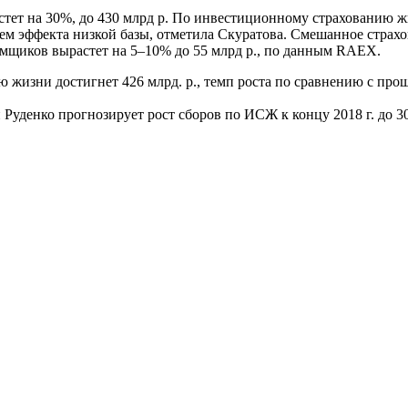
тет на 30%, до 430 млрд р. По инвестиционному страхованию ж
анием эффекта низкой базы, отметила Скуратова. Смешанное стр
аемщиков вырастет на 5–10% до 55 млрд р., по данным RAEX.
ю жизни достигнет 426 млрд. р., темп роста по сравнению с пр
денко прогнозирует рост сборов по ИСЖ к концу 2018 г. до 300 