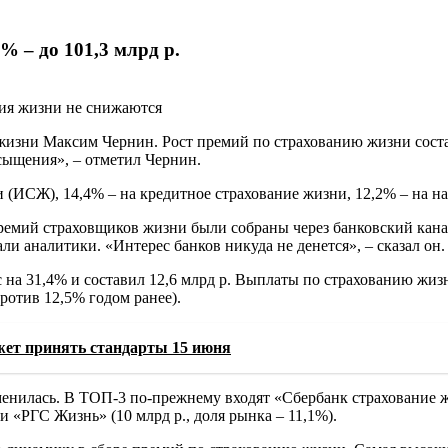
% – до 101,3 млрд р.
ния жизни не снижаются
изни Максим Чернин. Рост премий по страхованию жизни состави
асыщения», – отметил Чернин.
(ИСЖ), 14,4% – на кредитное страхование жизни, 12,2% – на н
емий страховщиков жизни были собраны через банковский канал
и аналитики. «Интерес банков никуда не денется», – сказал он.
с на 31,4% и составил 12,6 млрд р. Выплаты по страхованию жиз
против 12,5% годом ранее).
ет принять стандарты 15 июня
нилась. В ТОП-3 по-прежнему входят «Сбербанк страхование жиз
и «РГС Жизнь» (10 млрд р., доля рынка – 11,1%).