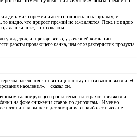
ий рост был отмечен у компании «Югория»: объем премий по
сии динамика премий имеет сезонность по кварталам, и
, то видно, что прирост премий не замедляется. Пока не видно
одаж пока нет», – сказала она.
и у лидеров, и, прежде всего, у дочерней компании
ости работы продающего банка, чем от характеристик продукта
интересом населения к инвестиционному страхованию жизни. «С
ования населения», – сказал он.
очником галопирующего роста сегмента страхования жизни
банки на фоне снижения ставок по депозитам. «Именно
ие позиции на рынке и демонстрируют наиболее высокие