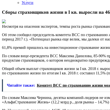
Услуги
Сборы страховщиков жизни в I кв. выросли на 46
Несмотря на опасения экспертов, темпы роста рынка страхова
Об этом сообщил председатель комитета ВСС по страхованию ж
период 2017 г.). «Потенциал рынка еще велик, мы далеки от н
61,8% премий пришлось на инвестиционное страхование жизни 
По словам вице-президента ВСС Максима Данилова, 85-90% пр
продуктам страховщиков, о котором неоднократно предупреждал
Общий объем выплат страховщиков жизни за I кв. 2018 г. выро
по страхованию жизни по итогам I кв. 2018 г. составил 11,5% (
Читайте также:
Комитет ВСС по страхованию жизни мож
По словам Максима Чернина, десятка компаний-лидеров не изме
«АльфаСтрахование Жизнь» (12,2 млрд р., доля рынка – 14,7%) 