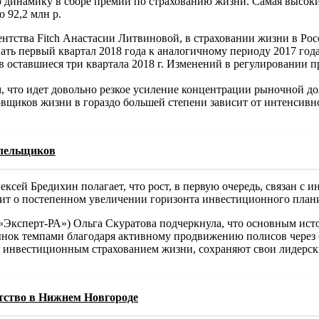
 динамику в сборе премий по страхованию жизни. Самая высок
о 92,2 млн р.
нтства Fitch Анастасии Литвиновой, в страховании жизни в Рос
ать первый квартал 2018 года к аналогичному периоду 2017 года
 оставшиеся три квартала 2018 г. Изменений в регулировании пр
, что идет довольно резкое усиление концентрации рыночной дол
овщиков жизни в гораздо большей степени зависит от интенсивн
олельщиков
ей Бредихин полагает, что рост, в первую очередь, связан с 
т о постепенном увеличении горизонта инвестиционного планир
Эксперт-РА») Ольга Скуратова подчеркнула, что основным ист
нок темпами благодаря активному продвижению полисов через 
 инвестиционным страхованием жизни, сохраняют свои лидерск
тство в Нижнем Новгороде