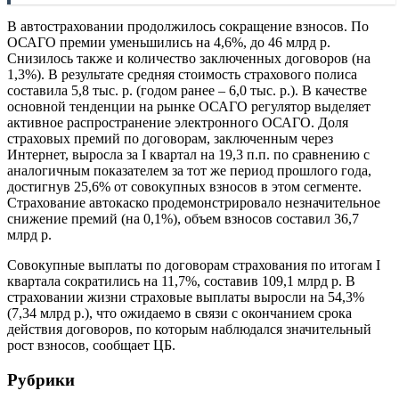
В автостраховании продолжилось сокращение взносов. По
ОСАГО премии уменьшились на 4,6%, до 46 млрд р.
Снизилось также и количество заключенных договоров (на
1,3%). В результате средняя стоимость страхового полиса
составила 5,8 тыс. р. (годом ранее – 6,0 тыс. р.). В качестве
основной тенденции на рынке ОСАГО регулятор выделяет
активное распространение электронного ОСАГО. Доля
страховых премий по договорам, заключенным через
Интернет, выросла за I квартал на 19,3 п.п. по сравнению с
аналогичным показателем за тот же период прошлого года,
достигнув 25,6% от совокупных взносов в этом сегменте.
Страхование автокаско продемонстрировало незначительное
снижение премий (на 0,1%), объем взносов составил 36,7
млрд р.
Совокупные выплаты по договорам страхования по итогам I
квартала сократились на 11,7%, составив 109,1 млрд р. В
страховании жизни страховые выплаты выросли на 54,3%
(7,34 млрд р.), что ожидаемо в связи с окончанием срока
действия договоров, по которым наблюдался значительный
рост взносов, сообщает ЦБ.
Рубрики