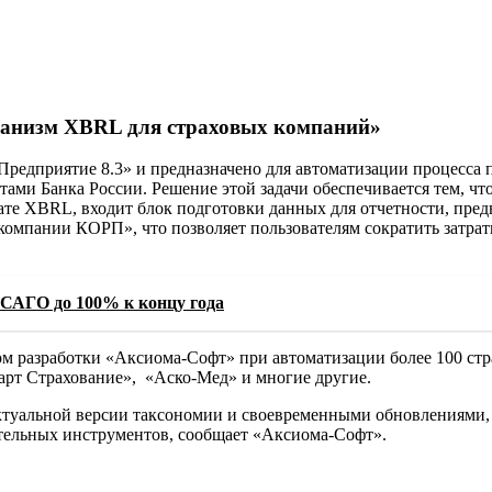
ханизм XBRL для страховых компаний»
Предприятие 8.3» и предназначено для автоматизации процесса 
тами Банка России. Решение этой задачи обеспечивается тем, чт
ате XBRL, входит блок подготовки данных для отчетности, пре
омпании КОРП», что позволяет пользователям сократить затрат
САГО до 100% к концу года
ом разработки «Аксиома-Софт» при автоматизации более 100 ст
рт Страхование», «Аско-Мед» и многие другие.
актуальной версии таксономии и своевременными обновлениями
ительных инструментов, сообщает «Аксиома-Софт».