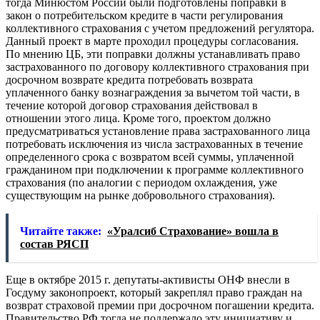
тогда Минюстом России были подготовлены поправки в
закон о потребительском кредите в части регулирования
коллективного страхования с учетом предложений регулятора.
Данный проект в марте проходил процедуры согласования.
По мнению ЦБ, эти поправки должны устанавливать право
застрахованного по договору коллективного страхования при
досрочном возврате кредита потребовать возврата
уплаченного банку вознаграждения за вычетом той части, в
течение которой договор страхования действовал в
отношении этого лица. Кроме того, проектом должно
предусматриваться установление права застрахованного лица
потребовать исключения из числа застрахованных в течение
определенного срока с возвратом всей суммы, уплаченной
гражданином при подключении к программе коллективного
страхования (по аналогии с периодом охлаждения, уже
существующим на рынке добровольного страхования).
Читайте также:
«Уралсиб Страхование» вошла в
состав РЯСП
Еще в октябре 2015 г. депутаты-активисты ОНФ внесли в
Госдуму законопроект, который закреплял право граждан на
возврат страховой премии при досрочном погашении кредита.
Правительство РФ тогда не поддержало эту инициативу и