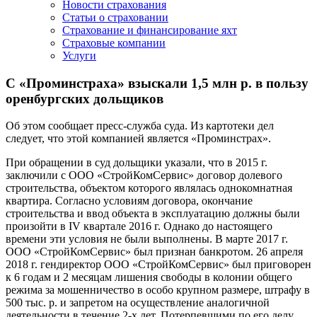
Новости страхования
Статьи о страховании
Страхование и финансирование яхт
Страховые компании
Услуги
С «Проминстраха» взыскали 1,5 млн р. в пользу
оренбургских дольщиков
Об этом сообщает пресс-служба суда. Из картотеки дел
следует, что этой компанией является «Проминстрах».
При обращении в суд дольщики указали, что в 2015 г.
заключили с ООО «СтройКомСервис» договор долевого
строительства, объектом которого являлась однокомнатная
квартира. Согласно условиям договора, окончание
строительства и ввод объекта в эксплуатацию должны были
произойти в IV квартале 2016 г. Однако до настоящего
времени эти условия не были выполнены. В марте 2017 г.
ООО «СтройКомСервис» был признан банкротом. 26 апреля
2018 г. гендиректор ООО «СтройКомСервис» был приговорен
к 6 годам и 2 месяцам лишения свободы в колонии общего
режима за мошенничество в особо крупном размере, штрафу в
500 тыс. р. и запретом на осуществление аналогичной
деятельности в течение 2-х лет. Потерпевшими по его делу